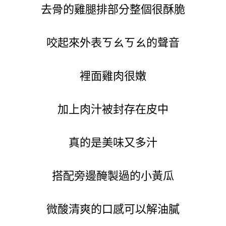
去骨的雞腿排部分整個很酥脆
咬起來外表ㄎㄠㄎㄠ的聲音
裡面雞肉很嫩
加上肉汁被封存在皮中
真的是美味又多汁
搭配旁邊醃製過的小黃瓜
微酸清爽的口感可以解油膩